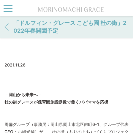
toggle navigation
le navigation
「ドルフィン・グレース こども園 杜の街」2
022年春開園予定
2021.11.26
－岡山から未来へ－
杜の街グレースが保育園施設誘致で働くパパママを応援
両備グループ（事務局：岡山県岡山市北区錦町6-1、グループ代表
CEO：小嶋光信）が、「杜の街（もりのまち）づくりプロジェク