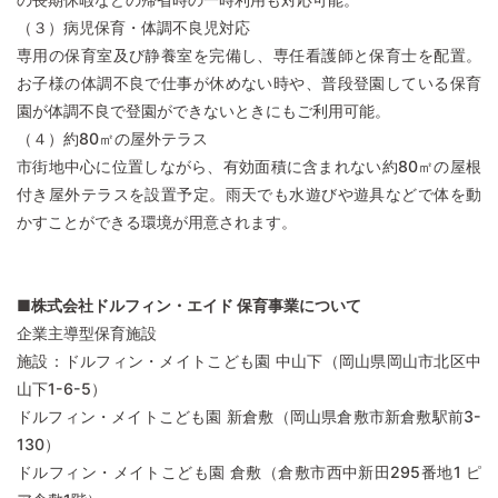
（３）病児保育・体調不良児対応
専用の保育室及び静養室を完備し、専任看護師と保育士を配置。
お子様の体調不良で仕事が休めない時や、普段登園している保育
園が体調不良で登園ができないときにもご利用可能。
（４）約80㎡の屋外テラス
市街地中心に位置しながら、有効面積に含まれない約80㎡の屋根
付き屋外テラスを設置予定。雨天でも水遊びや遊具などで体を動
かすことができる環境が用意されます。
■株式会社ドルフィン・エイド 保育事業について
企業主導型保育施設
施設：ドルフィン・メイトこども園 中山下（岡山県岡山市北区中
山下1-6-5）
ドルフィン・メイトこども園 新倉敷（岡山県倉敷市新倉敷駅前3-
130）
ドルフィン・メイトこども園 倉敷（倉敷市西中新田295番地1 ピ