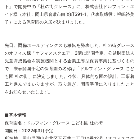
ト」で開発中の「杜の街グレース」に、株式会社ドルフィン・エ
イド様（本社：岡山県倉敷市白楽町591-1、代表取締役：福嶋裕美
子）による保育園の入居が決まりました。
先日、両備ホールディングスも移転を発表した、杜の街グレース
のオフィス棟「オフィススクエア」2階に開園予定。公益財団法人
児童育成協会を実施機関とする企業主導型保育事業に基づくもの
で、来春開園予定の保育園の名称は「ドルフィン・グレース こど
も園 杜の街」に決定しました。今後、具体的な園の設計、工事着
工と進んでまいりますが、取り急ぎ、開園準備に入りましたこと
をお知らせいたします。
■基本情報
保育園名：ドルフィン・グレース こども園 杜の街
開園日：2022年3月予定
所在地：岡山県岡山市北区下石井二丁目10番12号（オフィススク