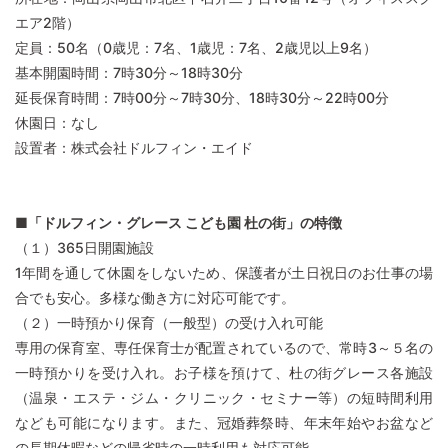
エア2階）
定員：50名（0歳児：7名、1歳児：7名、2歳児以上9名）
基本開園時間：7時30分～18時30分
延長保育時間：7時00分～7時30分、18時30分～22時00分
休園日：なし
設置者：株式会社ドルフィン・エイド
■「ドルフィン・グレース こども園 杜の街」の特徴
（１）365日開園施設
1年間を通して休園をしないため、保護者が土日祝日のお仕事の場
合でも安心。多様な働き方に対応可能です。
（２）一時預かり保育（一般型）の受け入れ可能
専用の保育室、専任保育士が配置されているので、常時3～５名の
一時預かりを受け入れ。お子様を預けて、杜の街グレース各施設
（温泉・エステ・ジム・クリニック・セミナー等）の短時間利用
なども可能になります。また、冠婚葬祭時、年末年始やお盆など
の長期休暇などの帰省時の一時利用も対応可能。