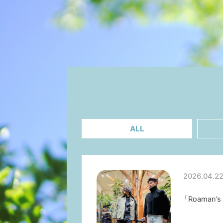
ALL
2026.04.2
「Roaman’