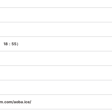
. 18：55）
am.com/aoba.ice/